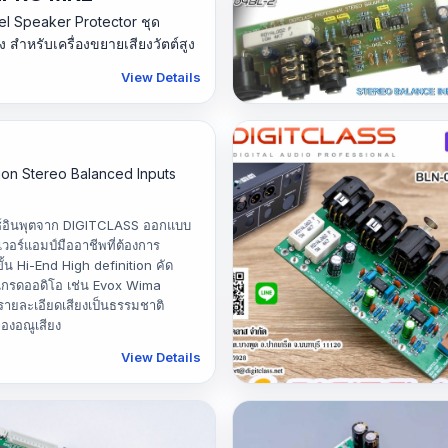
l Speaker Protector ชุด
 สำหรับเครื่องขยายเสียงวัตต์สูง
View Details
D-04BL-2
STEREO BALANCED INPUTS D
tion Stereo Balanced Inputs
350
์อินพุตจาก DIGITCLASS ออกแบบ
วอร์แอมป์มืออาชีพที่ต้องการ
้น Hi-End High definition คัด
เกรดออดิโอ เช่น Evox Wima
รายละเอียดเสียงเป็นธรรมชาติ
องอณูเสียง
View Details
BLN-02P
Stereo Balanced Inputs BLN-