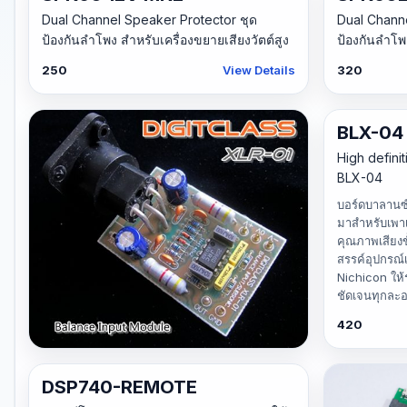
ไฟวิ่ง VU-Meter แบบธรรมดา DOT BAR
Dual Channel Speaker Protector ชุด
Dual Channe
View Details
ป้องกันลำโพง สำหรับเครื่องขยายเสียงวัตต์สูง
ป้องกันลำโพง
250
View Details
320
BLX-04
High defini
BLX-04
บอร์ดบาลานซ
มาสำหรับเพาเ
คุณภาพเสียงขั
สรรค์อุปกรณ์
Nichicon ให้
ชัดเจนทุกละอ
420
XLR-01
DSP740-REMOTE
BALANCE INPUT MODULE XLR-01