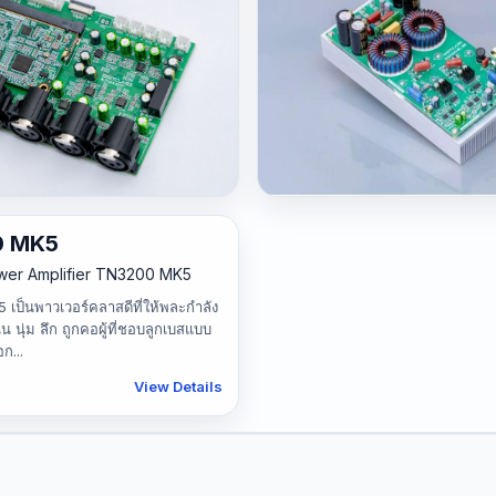
280
.4DSP
TN7000-BL SE
0 MK5
P (4in 4out audio processor
Class-D Power Amplifier TN7
wer Amplifier TN3200 MK5
TN7000-BL SE เป็นพาวเวอร์แอมป์
ป็นพาวเวอร์คลาสดีที่ให้พละกำลัง
Bridge วัตต์สูง ที่ให้พละกำลังเสียงที
าด 4 อินพุต 4 เอาต์พุต สำหรับพาว
่น นุ่ม ลึก ถูกคอผู้ที่ชอบลูกเบสแบบ
ลึก ถูกคอผู้ที่ชอบลูกเบสแบบหนักๆสะ
้ลำโพง active
ก...
2,750
View Details
View Details