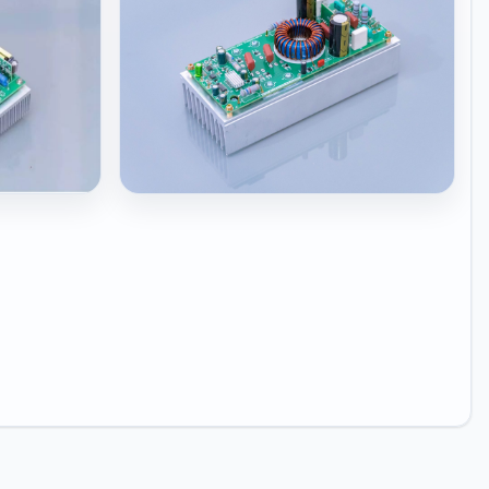
990
View Details
ไม่ว่าสัญญาณเข้าจะมาแรงแค่ไหน สัญญาณออก
จะไม่เกินค่าที่ตั้งไว้ ช่วยป้องกันลำโพงเสียหายจาก
การขับเกินกำลัง
550
View Details
TN5000 MK4
000-BL SE
Class-D Power Amplifier TN5000 MK4
 Class D
1,750
View Details
่หนักแน่น นุ่ม
ท้านอก...
View Details