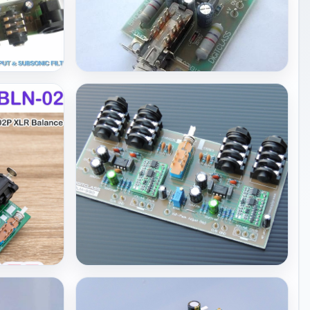
BRD-01
-04BL-2
BRIDGE ADAPTOR MODULE BRD-01
View Details
150
View Details
BLM-990
02P
Stereo Balanced Inputs with Limiter BLM-