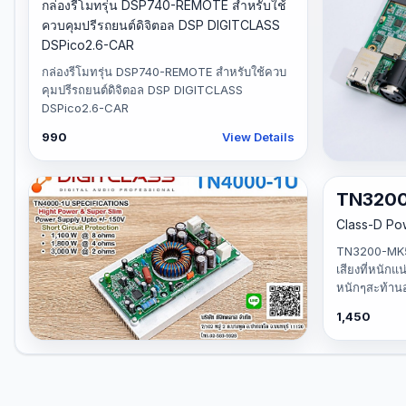
กล่องรีโมทรุ่น DSP740-REMOTE สำหรับใช้
150
View Details
ควบคุมปรีรถยนต์ดิจิตอล DSP DIGITCLASS
DSPico2.6-CAR
กล่องรีโมทรุ่น DSP740-REMOTE สำหรับใช้ควบ
คุมปรีรถยนต์ดิจิตอล DSP DIGITCLASS
DSPico2.6-CAR
990
View Details
ALPHA4
TN320
ALPHA4.4DS
Class-D Po
module)
TN3200-MK5 เ
บอร์ด DSP ขน
เสียงที่หนักแน
เวอร์แอมป์ ตู
หนักๆสะท้านอ
3,950
1,450
TN4000-1U
Class-D Power Amplifier TN4000-1U