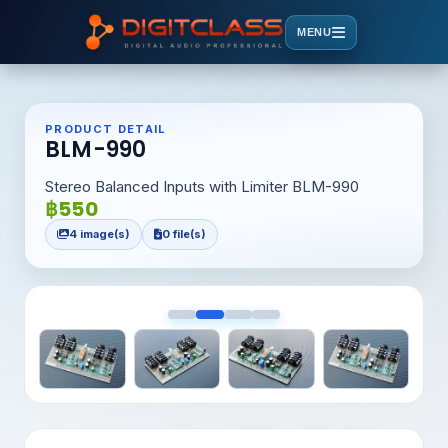
MENU
PRODUCT DETAIL
BLM-990
Stereo Balanced Inputs with Limiter BLM-990
฿550
4 image(s)
0 file(s)
<
>