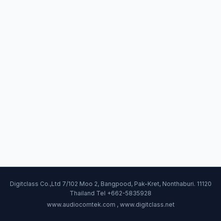
Digitclass Co.,Ltd 7/102 Moo 2, Bangpood, Pak-Kret, Nonthaburi. 11120
Thailand Tel +662-5835928
www.audiocomtek.com , www.digitclass.net