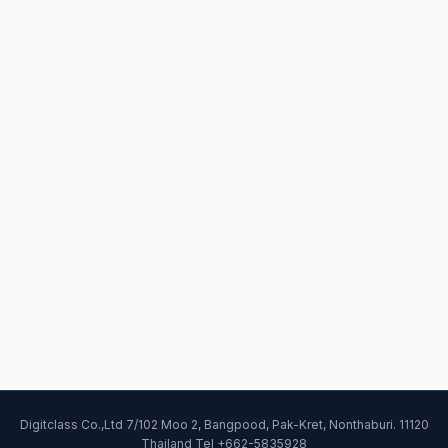
Digitclass Co.,Ltd 7/102 Moo 2, Bangpood, Pak-Kret, Nonthaburi. 11120
Thailand Tel +662-5835928