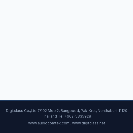
Digitclass Co.,Ltd 7/102 Moo 2, Bangpood, Pak-Kret, Nonthaburi. 11120
Thailand Tel +662-5835928
www.audiocomtek.com , www.digitclass.net