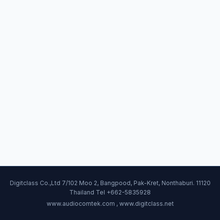
Digitclass Co.,Ltd 7/102 Moo 2, Bangpood, Pak-Kret, Nonthaburi. 11120
Thailand Tel +662-5835928
www.audiocomtek.com , www.digitclass.net