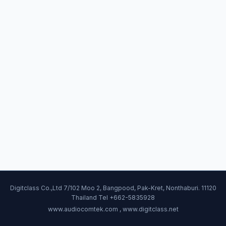
Digitclass Co.,Ltd 7/102 Moo 2, Bangpood, Pak-Kret, Nonthaburi. 11120
Thailand Tel +662-5835928
www.audiocomtek.com , www.digitclass.net