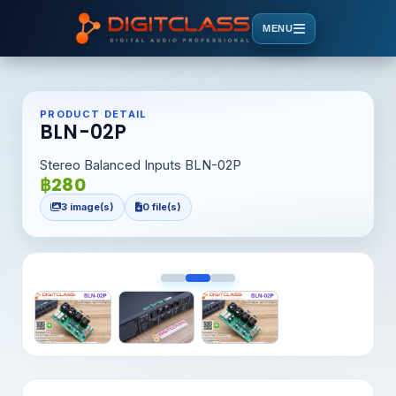
MENU
PRODUCT DETAIL
BLN-02P
Stereo Balanced Inputs BLN-02P
฿280
3 image(s)
0 file(s)
<
>