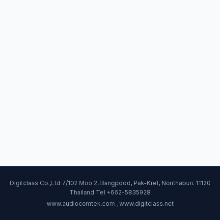
Digitclass Co.,Ltd 7/102 Moo 2, Bangpood, Pak-Kret, Nonthaburi. 11120
Thailand Tel +662-5835928
www.audiocomtek.com , www.digitclass.net