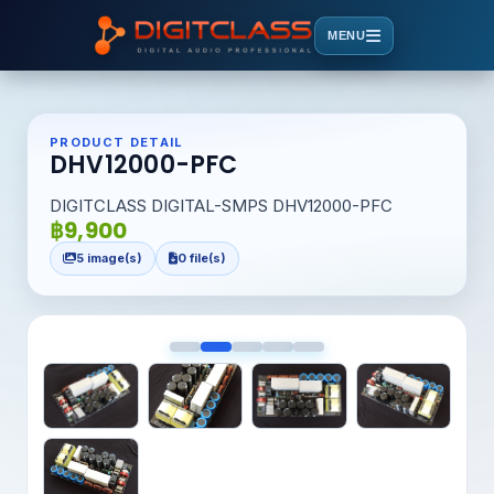
MENU
PRODUCT DETAIL
DHV12000-PFC
DIGITCLASS DIGITAL-SMPS DHV12000-PFC
฿9,900
5 image(s)
0 file(s)
<
>