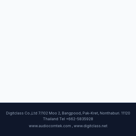
Digitclass Co.,Ltd 7/102 Moo 2, Bangpood, Pak-Kret, Nonthaburi. 11120
Thailand Tel +662-5835928
www.audiocomtek.com , www.digitclass.net