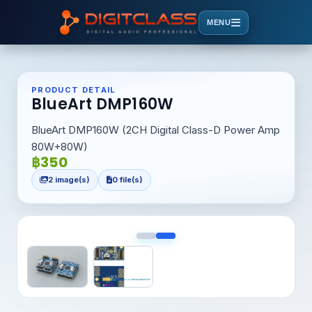
MENU
PRODUCT DETAIL
BlueArt DMP160W
BlueArt DMP160W (2CH Digital Class-D Power Amp
80W+80W)
฿350
2 image(s)
0 file(s)
<
>